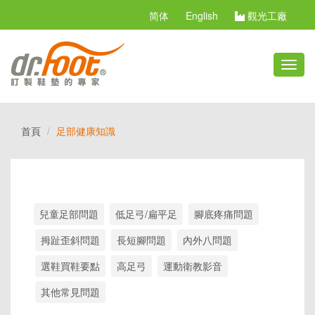
简体
English
觀光工廠
切
換
選
單
首頁
足部健康知識
兒童足部問題
低足弓/扁平足
腳底疼痛問題
拇趾歪斜問題
長短腳問題
內外八問題
選鞋買鞋要點
高足弓
運動衛教影音
其他常見問題