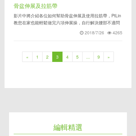
骨盆伸展及拉筋帶
影片中將介紹各位如何幫助骨盆伸展及使用拉筋帶，PtLin
教您在家也能輕鬆做完六項伸展操，自行解決腰部不適問
題。
2018/7/26
4265
«
1
2
3
4
5
...
9
»
編輯精選