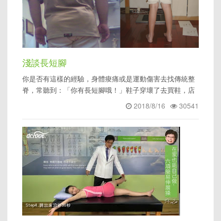
淺談長短腳
你是否有這樣的經驗，身體痠痛或是運動傷害去找傳統整
脊，常聽到：「你有長短腳哦！」鞋子穿壞了去買鞋，店
員看著快報銷的鞋子說
2018/8/16
30541