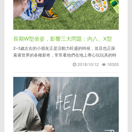
長期W型坐姿，影響三大問題：內八、X型
2~3歲左右的小朋友正是活動力旺盛的時候，並且也正探
腿、扁平足
索著世界的各種新奇，常常看他們在地上專心玩玩具的時
候，就覺得特別療癒
2018/10/12
18305