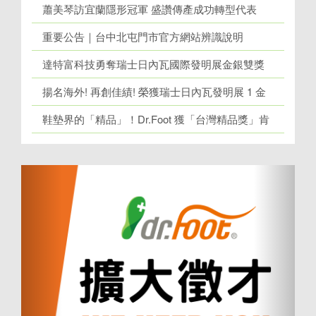
蕭美琴訪宜蘭隱形冠軍 盛讚傳產成功轉型代表
重要公告｜台中北屯門市官方網站辨識說明
達特富科技勇奪瑞士日內瓦國際發明展金銀雙獎
揚名海外! 再創佳績! 榮獲瑞士日內瓦發明展 1 金
牌、1 銀牌
鞋墊界的「精品」！Dr.Foot 獲「台灣精品獎」肯
定！
上
下
一
一
個
個