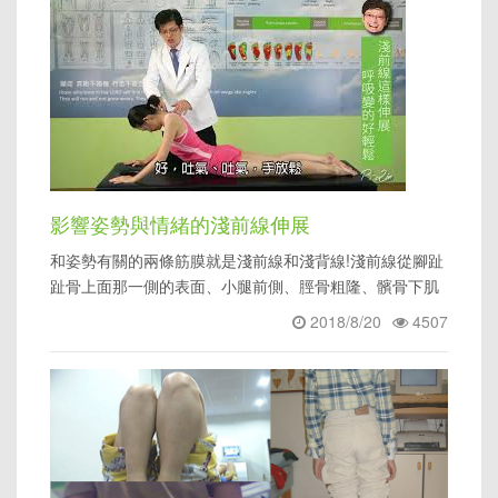
影響姿勢與情緒的淺前線伸展
和姿勢有關的兩條筋膜就是淺前線和淺背線!淺前線從腳趾
趾骨上面那一側的表面、小腿前側、脛骨粗隆、髕骨下肌
腱、膝蓋骨、股直肌
2018/8/20
4507