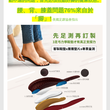
腰、背、膝蓋問題76%來自於
「腳」!
-美國足踝協會指出