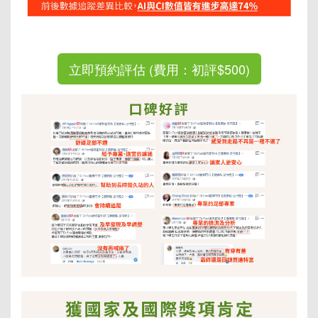
立即預約評估 (費用：初評$500)