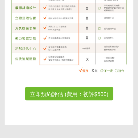
立即預約評估 (費用：初評$500)