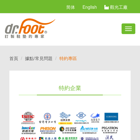
简体
English
觀光工廠
切
換
選
單
首頁
據點/常見問題
特約專區
特約企業