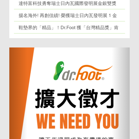
達特富科技勇奪瑞士日內瓦國際發明展金銀雙獎
揚名海外! 再創佳績! 榮獲瑞士日內瓦發明展 1 金
牌、1 銀牌
鞋墊界的「精品」！Dr.Foot 獲「台灣精品獎」肯
定！
上
下
一
一
個
個