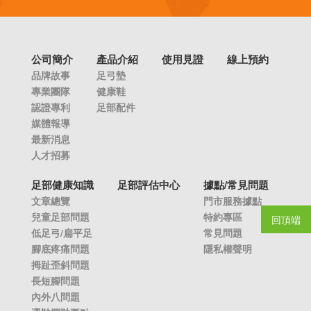
公司簡介
產品介紹
使用見證
線上預約
品牌故事
足弓墊
專業團隊
健康鞋
認證專利
足部配件
媒體報導
最新消息
人才招募
足部健康知識
足部評估中心
據點/常見問題
文章總覽
門市服務據點
兒童足部問題
特約專區
回頂端
低足弓/扁平足
常見問題
腳底疼痛問題
隱私權聲明
拇趾歪斜問題
長短腳問題
內外八問題