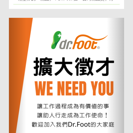
定！
上
下
一
一
個
個