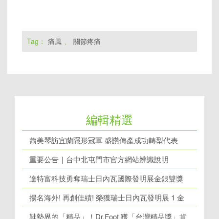
Tag：
痛風
、
關節疼痛
編輯精選
蕭美琴訪宜蘭隱形冠軍 盛讚傳產成功轉型代表
重要公告｜台中北屯門市官方網站辨識說明
達特富科技勇奪瑞士日內瓦國際發明展金銀雙獎
揚名海外! 再創佳績! 榮獲瑞士日內瓦發明展 1 金
牌、1 銀牌
鞋墊界的「精品」！Dr.Foot 獲「台灣精品獎」肯