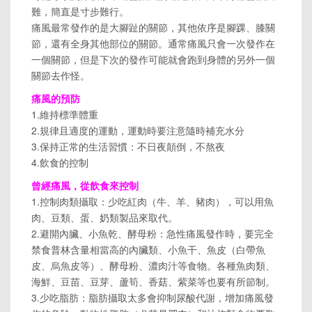
難，簡直是寸步難行。
痛風最常發作的是大腳趾的關節，其他依序是腳踝、膝關
節，還有全身其他部位的關節。通常痛風只會一次發作在
一個關節，但是下次的發作可能就會跑到身體的另外一個
關節去作怪。
痛風的預防
1.維持標準體重
2.規律且適度的運動，運動時要注意隨時補充水分
3.保持正常的生活習慣：不日夜顛倒，不熬夜
4.飲食的控制
曾經痛風，從飲食來控制
1.控制肉類攝取：少吃紅肉（牛、羊、豬肉），可以用魚
肉、豆類、蛋、奶類製品來取代。
2.避開內臟、小魚乾、酵母粉：急性痛風發作時，要完全
禁食普林含量相當高的內臟類、小魚干、魚皮（白帶魚
皮、烏魚皮等）、酵母粉、濃肉汁等食物。各種魚肉類、
海鮮、豆苗、豆芽、蘆筍、香菇、紫菜等也要有所節制。
3.少吃脂肪：脂肪攝取太多會抑制尿酸代謝，增加痛風發