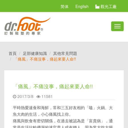
简体
English
觀光工廠
切
換
選
單
首頁
足部健康知識
其他常見問題
「痛風」不痛沒事，痛起來要人命!!
「痛風」不痛沒事，痛起來要人命!!
2017/3/8
11581
平時熱愛速食和海鮮，常和三五好友相約「嗑」火鍋、大
魚大肉的生活，小心痛風找上你。
痛風與飲食有密切關係，在過去被認為是「富貴病」，通
常是生活比較優渥的達官貴人或有錢人，因為常大吃大喝