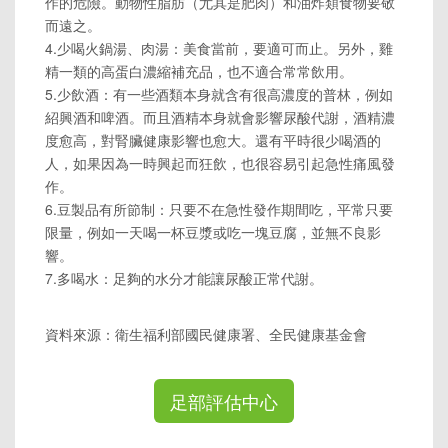
作的危險。動物性脂肪（尤其是肥肉）和油炸類食物要敬
而遠之。
4.少喝火鍋湯、肉湯：美食當前，要適可而止。另外，雞
精一類的高蛋白濃縮補充品，也不適合常常飲用。
5.少飲酒：有一些酒類本身就含有很高濃度的普林，例如
紹興酒和啤酒。而且酒精本身就會影響尿酸代謝，酒精濃
度愈高，對腎臟健康影響也愈大。還有平時很少喝酒的
人，如果因為一時興起而狂飲，也很容易引起急性痛風發
作。
6.豆製品有所節制：只要不在急性發作期間吃，平常只要
限量，例如一天喝一杯豆漿或吃一塊豆腐，並無不良影
響。
7.多喝水：足夠的水分才能讓尿酸正常代謝。
資料來源：衛生福利部國民健康署、全民健康基金會
足部評估中心