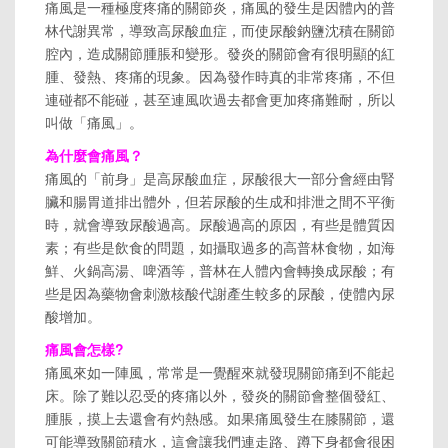
痛風是一種極度疼痛的關節炎，痛風的發生是因體內的普
林代謝異常，導致高尿酸血症，而使尿酸鈉鹽沈積在關節
腔內，造成關節腫脹和變形。發炎的關節會有很明顯的紅
腫、發熱、疼痛的現象。因為發作時真的非常疼痛，不但
連碰都不能碰，甚至連風吹過去都會更加疼痛難耐，所以
叫做「痛風」。
為什麼會痛風？
痛風的「前身」是高尿酸血症，尿酸很大一部分會經由腎
臟和腸胃道排出體外，但若尿酸的生成和排泄之間不平衡
時，就會導致尿酸過高。尿酸過高的原因，有些是體質因
素；有些是飲食的問題，如攝取過多的高普林食物，如海
鮮、火鍋高湯、啤酒等，普林在人體內會轉換成尿酸；有
些是因為藥物會刺激核酸代謝產生較多的尿酸，使體內尿
酸增加。
痛風會怎樣?
痛風來如一陣風，常常是一覺醒來就發現關節痛到不能起
床。除了難以忍受的疼痛以外，發炎的關節會整個發紅、
腫脹，摸上去還會有灼熱感。如果痛風發生在膝關節，還
可能導致關節積水，這會讓我們連走路、蹲下身都會很困