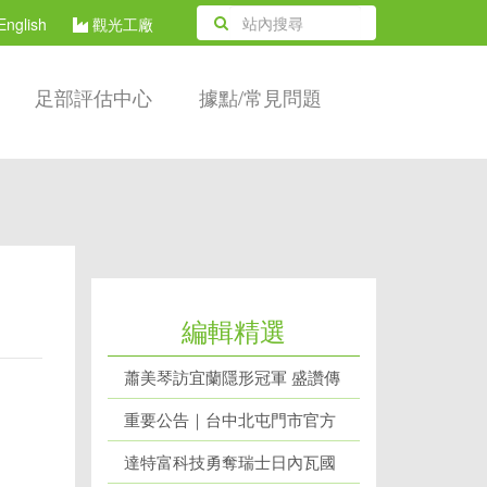
English
觀光工廠
足部評估中心
據點/常見問題
編輯精選
蕭美琴訪宜蘭隱形冠軍 盛讚傳
產成功轉型代表
重要公告｜台中北屯門市官方
網站辨識說明
達特富科技勇奪瑞士日內瓦國