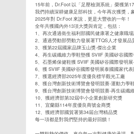
15年前，Dr.Foot 以「足壓檢測系統」榮獲第
我們持續深耕健康足部科技，今年再次獲獎，
2025年對 Dr.Foot 來說，更是大豐收的一年！
全年共獲國內外13項大獎與肯定，包括：
1、再次通過衛生福利部國民健康署之健康職場
2、通過勞動部勞動力發展署TTQS人才發展
3、獲第22屆國家品牌玉山獎-傑出企業
4、再生碳纖維力學鞋墊獲 SVIIF 美國矽谷國
5、石墨烯保健鞋獲 SVIIF 美國矽谷國際發明展
6、獲 SVIIF 美國矽谷國際發明展泰國國家代
7、獲選經濟部2025年度優良標竿觀光工廠
8、獲台灣創新技術博覽會發明競賽-運動力學
9、獲台灣創新技術博覽會發明競賽-再生碳纖
10、獲經濟部第32屆中小企業創新研究獎
11、宜蘭縣114年度優良商號金商獎
12、獲經濟部國貿署第34屆台灣精品獎
每一項都是對我們堅持的最好回饋！
一雙鞋墊的價值，來自每一次對健康的承諾、