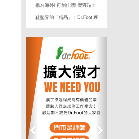
際發明展金銀雙獎
揚名海外! 再創佳績! 榮獲瑞士
日內瓦發明展 1 金牌、1 銀牌
鞋墊界的「精品」！Dr.Foot 獲
「台灣精品獎」肯定！
上
下
一
一
個
個