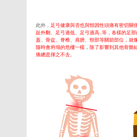
此外，
足弓健康與否也與頸因性頭痛有密切關
趾外翻、足弓過低、足弓過高..等，各樣的足
蓋、骨盆、脊椎、肩膀、頸部等關節部位，就
隨時會坍塌的危樓一樣，除了影響到其他骨骼
痛總是揮之不去。