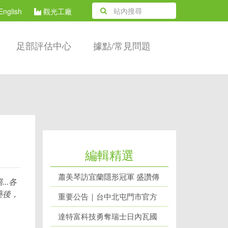
English
觀光工廠
足部評估中心
據點/常見問題
編輯精選
蕭美琴訪宜蘭隱形冠軍 盛讚傳
..各
藥後，
產成功轉型代表
重要公告｜台中北屯門市官方
網站辨識說明
達特富科技勇奪瑞士日內瓦國