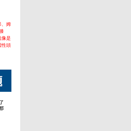
形、姆
膝
就像是
因性頭