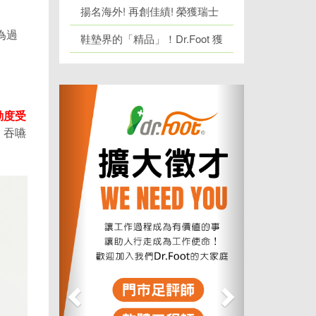
際發明展金銀雙獎
揚名海外! 再創佳績! 榮獲瑞士
為過
日內瓦發明展 1 金牌、1 銀牌
鞋墊界的「精品」！Dr.Foot 獲
「台灣精品獎」肯定！
上
下
一
一
動度受
個
個
、吞嚥