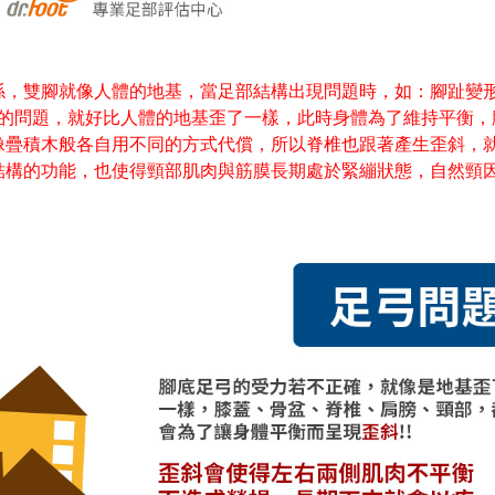
係，雙腳就像人體的地基，當足部結構出現問題時，如：腳趾變
部的問題，就好比人體的地基歪了一樣，此時身體為了維持平衡，
像疊積木般各自用不同的方式代償，所以脊椎也跟著產生歪斜，
結構的功能，也使得頸部肌肉與筋膜長期處於緊繃狀態，自然頸