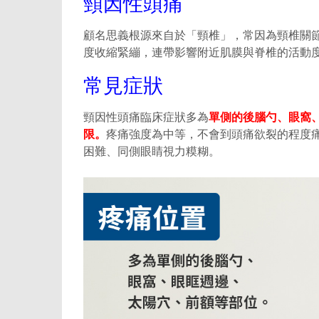
頸因性頭痛
顧名思義根源來自於「頸椎」，常因為頸椎關
度收縮緊繃，連帶影響附近肌膜與脊椎的活動
常見症狀
頸因性頭痛臨床症狀多為
單側的後腦勺、眼窩
限。
疼痛強度為中等，不會到頭痛欲裂的程度
困難、同側眼睛視力糢糊。