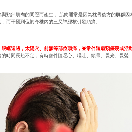
節與頸部肌肉的問題而產生， 肌肉通常是因為枕骨後方的肌群因
度，而干擾到位於脊椎內的三叉神經核引發頭痛。
、眼眶週邊，太陽穴、前額等部位頭痛，並常伴隨肩頸僵硬或活
痛的時間長短不定，有時會伴隨噁心、嘔吐、頭暈、畏光、畏聲