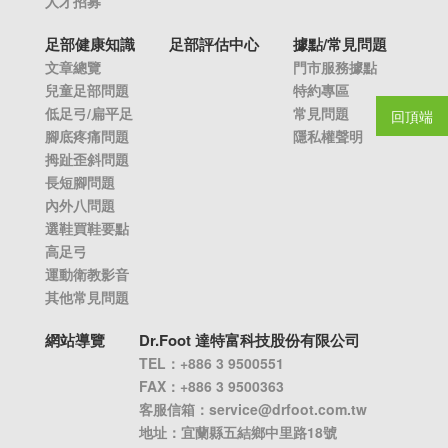
人才招募
足部健康知識
足部評估中心
據點/常見問題
文章總覽
門市服務據點
兒童足部問題
特約專區
低足弓/扁平足
常見問題
回頂端
腳底疼痛問題
隱私權聲明
拇趾歪斜問題
長短腳問題
內外八問題
選鞋買鞋要點
高足弓
運動衛教影音
其他常見問題
網站導覽
Dr.Foot 達特富科技股份有限公司
TEL：+886 3 9500551
FAX：+886 3 9500363
客服信箱：
service@drfoot.com.tw
地址：宜蘭縣五結鄉中里路18號