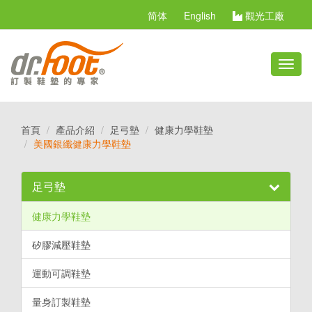
简体
English
觀光工廠
切
換
選
單
首頁
產品介紹
足弓墊
健康力學鞋墊
美國銀纖健康力學鞋墊
足弓墊
健康力學鞋墊
矽膠減壓鞋墊
運動可調鞋墊
量身訂製鞋墊