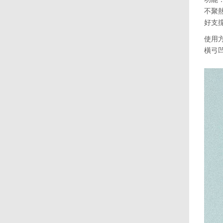
不聚
好支
使用
橫弓