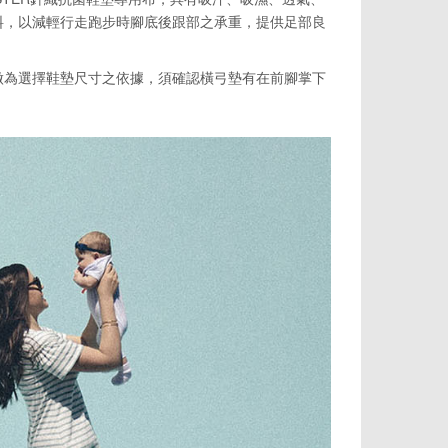
料，以減輕行走跑步時腳底後跟部之承重，提供足部良
做為選擇鞋墊尺寸之依據，須確認橫弓墊有在前腳掌下