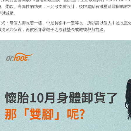
熱、柔軟、高彈性的功效，三足弓支撐設計，後跟處貼有減壓避震樹脂材
撐與減壓。
方式：每個人腳長若一樣、中足長卻不一定等長，所以請以個人中足長度
凹湧泉穴位置，再依所穿著鞋子之原鞋墊長或鞋號裁剪前緣。