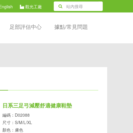
English
觀光工廠
足部評估中心
據點/常見問題
日系三足弓減壓舒適健康鞋墊
編碼：D02088
尺寸：S/M/L/XL
顏色：膚色