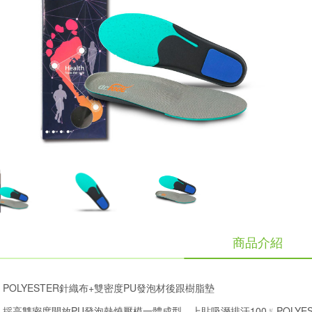
商品介紹
POLYESTER針織布+雙密度PU發泡材後跟樹脂墊
：採高雙密度開放PU發泡熱燒壓模一體成型，上貼吸溼排汗100﹪POLY