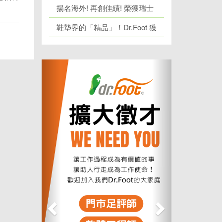
際發明展金銀雙獎
揚名海外! 再創佳績! 榮獲瑞士
日內瓦發明展 1 金牌、1 銀牌
鞋墊界的「精品」！Dr.Foot 獲
「台灣精品獎」肯定！
上
下
一
一
個
個