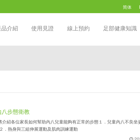
简体
產品介紹
使用見證
線上預約
足部健康知識
內八步態衛教
將介紹各位家長如何幫助內八兒童能夠有正常的步態１．兒童內八不良坐
,２．熱身與三組伸展運動及肌肉訓練運動
20