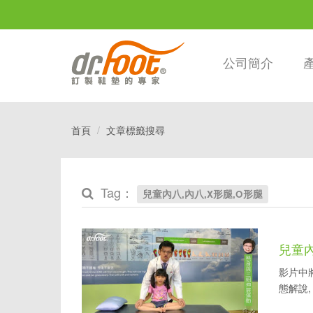
公司簡介
首頁
文章標籤搜尋
Tag：
兒童內八,內八,X形腿,O形腿
兒童
影片中
態解說