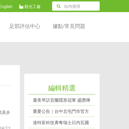
English
觀光工廠
足部評估中心
據點/常見問題
編輯精選
蕭美琴訪宜蘭隱形冠軍 盛讚傳
產成功轉型代表
重要公告｜台中北屯門市官方
姿及步
網站辨識說明
達特富科技勇奪瑞士日內瓦國
24/7/1