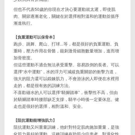
但也不代表50歲的你現在才決心要運動就太遲，即使肌
肉、關節逐漸老化，關鍵在於選擇相對溫和的運動並循序
漸進執行。
【負重運動可以保骨本】
跑步、跳舞、爬山、打球...等，都是很好的負重運動。負
重時，壓力作用在骨骼，能刺激骨細胞數量增加，進而增
加骨密度。
但這些運動不適合無法承受重擊、容易跌倒的長者。可以
選擇“水中運動”，水的浮力可減緩負重關節的衝擊力道，
強大的阻力還可以鍛鍊肌力，不會游泳的人即便在水裡用
走的，都是很有效的訓練方法。
不喜歡碰水的人可以選擇“騎腳踏車”，衝擊性不高，但由
於騎腳踏車時腰部缺乏支撐，騎半小時後一定要休息。健
走也是很好的選擇，相對溫和、安全。
【阻抗運動能增強肌力】
阻抗運動又叫重量訓練，他針對特定肌肉施加重量，是強
化肌力最好的運動。這種訓練有助肌少症患者，對退化性