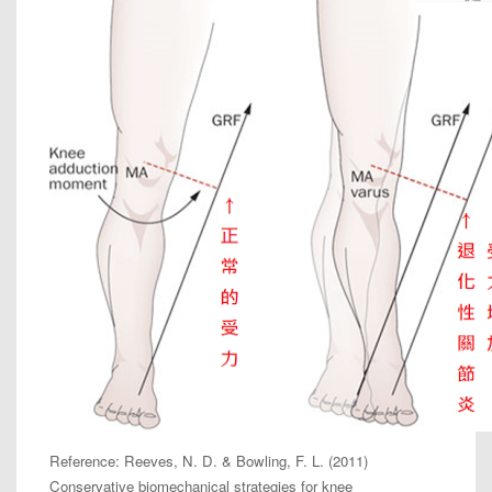
Reference: Reeves, N. D. & Bowling, F. L. (2011)
Conservative biomechanical strategies for knee