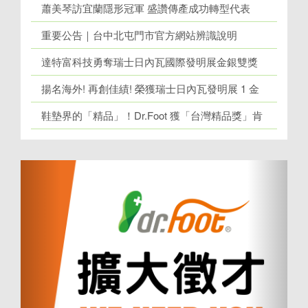
蕭美琴訪宜蘭隱形冠軍 盛讚傳產成功轉型代表
重要公告｜台中北屯門市官方網站辨識說明
達特富科技勇奪瑞士日內瓦國際發明展金銀雙獎
揚名海外! 再創佳績! 榮獲瑞士日內瓦發明展 1 金
牌、1 銀牌
鞋墊界的「精品」！Dr.Foot 獲「台灣精品獎」肯
定！
上
下
一
一
個
個