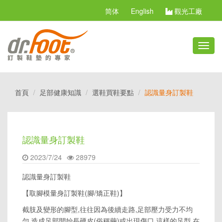
简体
English
觀光工廠
切
換
選
單
首頁
足部健康知識
選鞋買鞋要點
認識量身訂製鞋
認識量身訂製鞋
2023/7/24
28979
認識量身訂製鞋
【取腳模量身訂製鞋(腳/矯正鞋)】
截肢及變形的腳型,往往因為後續走路,足部壓力受力不均
勻,造成足部開始長硬皮(俗稱繭)或出現傷口,這樣的足型,在