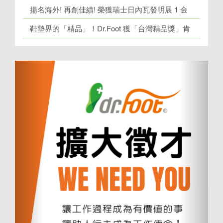
揚名海外! 再創佳績! 榮獲瑞士日內瓦發明展 1 金
牌、1 銀牌
鞋墊界的「精品」！Dr.Foot 獲「台灣精品獎」肯
定！
上
下
一
一
個
個