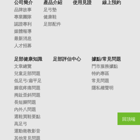
公司簡介
產品介紹
使用見證
線上預約
品牌故事
足弓墊
專業團隊
健康鞋
認證專利
足部配件
媒體報導
最新消息
人才招募
足部健康知識
足部評估中心
據點/常見問題
文章總覽
門市服務據點
兒童足部問題
特約專區
低足弓/扁平足
常見問題
腳底疼痛問題
隱私權聲明
拇趾歪斜問題
長短腳問題
內外八問題
選鞋買鞋要點
回頂端
高足弓
運動衛教影音
其他常見問題