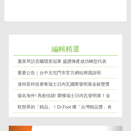
編輯精選
蕭美琴訪宜蘭隱形冠軍 盛讚傳產成功轉型代表
重要公告｜台中北屯門市官方網站辨識說明
達特富科技勇奪瑞士日內瓦國際發明展金銀雙獎
揚名海外! 再創佳績! 榮獲瑞士日內瓦發明展 1 金
牌、1 銀牌
鞋墊界的「精品」！Dr.Foot 獲「台灣精品獎」肯
定！
上
下