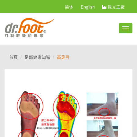
简体
English
觀光工廠
切
換
選
單
首頁
足部健康知識
高足弓