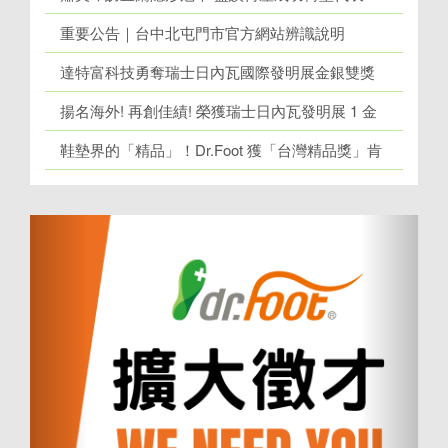
重要公告｜台中北屯門市官方網站辨識說明
達特富科技勇奪瑞士日內瓦國際發明展金銀雙獎
揚名海外! 再創佳績! 榮獲瑞士日內瓦發明展 1 金
牌、1 銀牌
鞋墊界的「精品」！Dr.Foot 獲「台灣精品獎」肯
定！
上
下
一
一
個
個