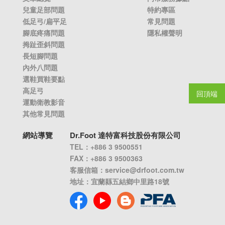
兒童足部問題
特約專區
低足弓/扁平足
常見問題
腳底疼痛問題
隱私權聲明
拇趾歪斜問題
長短腳問題
內外八問題
選鞋買鞋要點
高足弓
回頂端
運動衛教影音
其他常見問題
網站導覽
Dr.Foot 達特富科技股份有限公司
TEL：+886 3 9500551
FAX：+886 3 9500363
客服信箱：
service@drfoot.com.tw
地址：宜蘭縣五結鄉中里路18號